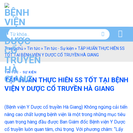
Skip
to
content
Trang chủ
»
Tin tức
»
Tin tức - Sự kiện
»
TẬP HUẤN THỰC HIÊN 5S
TỐT TẠI BỆNH VIỆN Y DƯỢC CỔ TRUYỀN HÀ GIANG
TIN TỨC - SỰ KIỆN
TẬP HUẤN THỰC HIÊN 5S TỐT TẠI BỆNH
VIỆN Y DƯỢC CỔ TRUYỀN HÀ GIANG
(Bệnh viện Y Dược cổ truyền Hà Giang) Không ngừng cải tiến
nâng cao chất lượng bệnh viện là một trong những mục tiêu
quan trọng hàng đầu được Ban Giám đốc Bệnh viện Y Dược
cổ truyền luôn quan tâm, chú trọng. Với phương châm: “Lấy