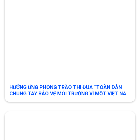
HƯỞNG ỨNG PHONG TRÀO THI ĐUA “TOÀN DÂN
CHUNG TAY BẢO VỆ MÔI TRƯỜNG VÌ MỘT VIỆT NAM
XANH – SẠCH – ĐẸP”