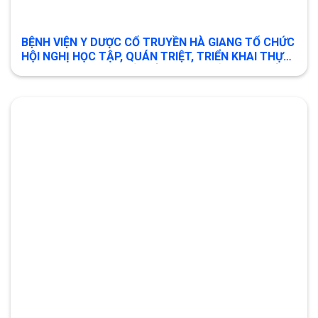
BỆNH VIỆN Y DƯỢC CỔ TRUYỀN HÀ GIANG TỔ CHỨC
HỘI NGHỊ HỌC TẬP, QUÁN TRIỆT, TRIỂN KHAI THỰC
HIỆN CÁC NGHỊ QUYẾT CỦA BAN CHẤP HÀNH ĐẢNG
BỘ TỈNH, BAN THƯỜNG VỤ TỈNH ỦY