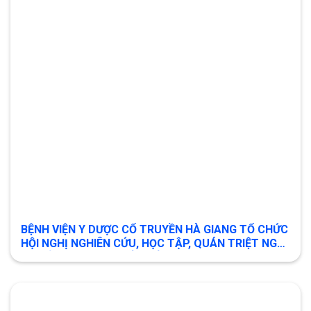
BỆNH VIỆN Y DƯỢC CỔ TRUYỀN HÀ GIANG TỔ CHỨC
HỘI NGHỊ NGHIÊN CỨU, HỌC TẬP, QUÁN TRIỆT NGHỊ
QUYẾT ĐẠI HỘI XIV CỦA ĐẢNG