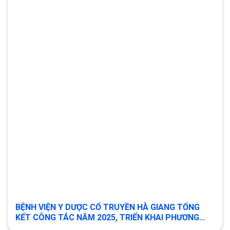
BỆNH VIỆN Y DƯỢC CỔ TRUYỀN HÀ GIANG TỔNG
KẾT CÔNG TÁC NĂM 2025, TRIỂN KHAI PHƯƠNG
HƯỚNG NHIỆM VỤ NĂM 2026