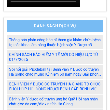
DANH SÁCH DỊCH VỤ
Thông báo phân công bác sĩ tham gia khám chữa bệnh
tại các khoa lâm sàng thuộc bệnh viện Y Dược cổ
truyền Hà Giang
CHÍNH SÁCH BẢO HIỂM Y TẾ MỚI CÓ HIỆU LỰC TỪ
01/7/2025
Sôi nổi giải Pickleball tại Bệnh viện Y Dược cổ truyền
Hà Giang chào mừng Kỷ niệm 50 năm ngày Giải phóng
miền Nam 30/4 và ngày Quốc tế lao động 01/5
BỆNH VIỆN Y DƯỢC CỔ TRUYỀN HÀ GIANG TỔ CHỨC
BUỔI HỌP HỘI ĐỒNG NGƯỜI BỆNH CẤP BỆNH VIỆN
THÁNG 4/2025
Bệnh viện Y dược cổ truyền ủng hộ Quỹ Hội nạn nhân
chất độc da cam/dioxin tỉnh Hà Giang