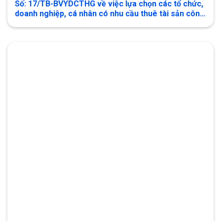
Số: 17/TB-BVYDCTHG về việc lựa chọn các tổ chức,
doanh nghiệp, cá nhân có nhu cầu thuê tài sản công
tại Bệnh viện Y Dược cổ truyền Hà Giang tỉnh Tuyên
Quang