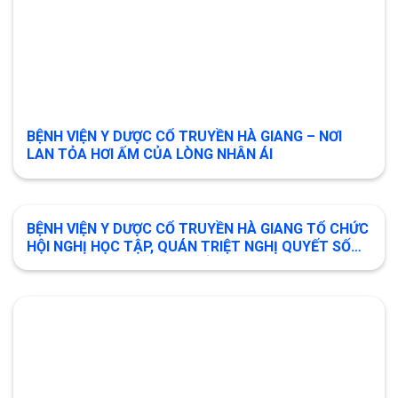
BỆNH VIỆN Y DƯỢC CỔ TRUYỀN HÀ GIANG – NƠI
LAN TỎA HƠI ẤM CỦA LÒNG NHÂN ÁI
BỆNH VIỆN Y DƯỢC CỔ TRUYỀN HÀ GIANG TỔ CHỨC
HỘI NGHỊ HỌC TẬP, QUÁN TRIỆT NGHỊ QUYẾT SỐ
79-NQ/TW VÀ 80-NQ/TW CỦA BỘ CHÍNH TRỊ